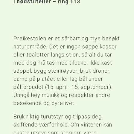
I nødstilfeller – ring 113
Preikestolen er et sårbart og mye besøkt
naturområde. Det er ingen søppelkasser
eller toaletter langs stien, så alt du tar
med deg må tas med tilbake. Ikke kast
søppel, bygg steinrøyser, bruk droner,
camp på platået eller lag bål under
bålforbudet (15. april–15. september).
Unngå høy musikk og respekter andre
besøkende og dyrelivet.
Bruk riktig turutstyr og tilpass deg
skiftende værforhold. Om vinteren kan
ekstra utstyr som stegjern være