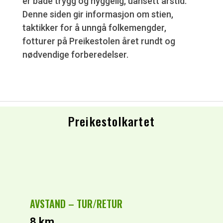
er både trygg og hyggelig, uansett årstid.
Denne siden gir informasjon om stien,
taktikker for å unngå folkemengder,
fotturer på Preikestolen året rundt og
nødvendige forberedelser.
Preikestolkartet
AVSTAND – TUR/RETUR
8 km