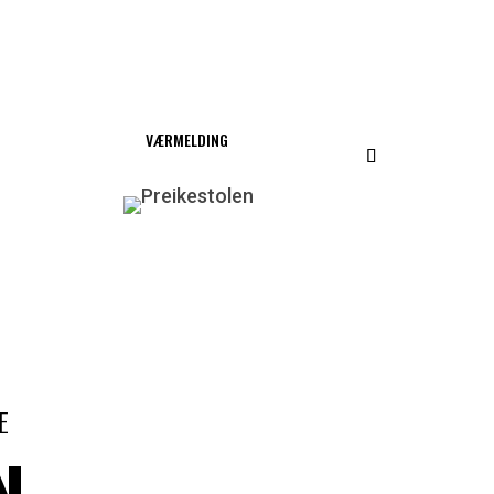
VÆRMELDING
E