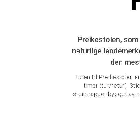
Preikestolen, som 
naturlige landemerk
den mest
Turen til Preikestolen e
timer (tur/retur). S
steintrapper bygget av n