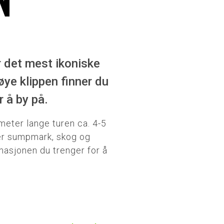
N
r det mest ikoniske
ye klippen finner du
 å by på.
meter lange turen ca. 4-5
rer sumpmark, skog og
masjonen du trenger for å