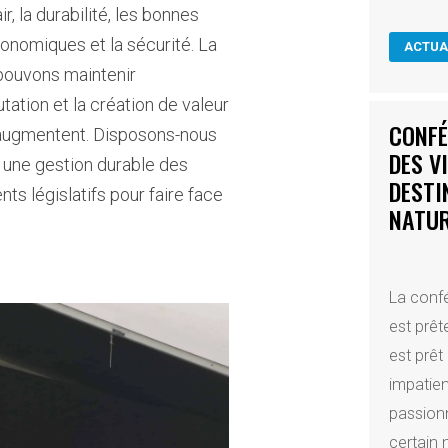
air, la durabilité, les bonnes
onomiques et la sécurité. La
ACTUA
 pouvons maintenir
putation et la création de valeur
CONFÉ
re augmentent. Disposons-nous
DES V
r une gestion durable des
DESTI
ts législatifs pour faire face
NATU
La confé
est prêt
est prêt
impatie
passion
certain 