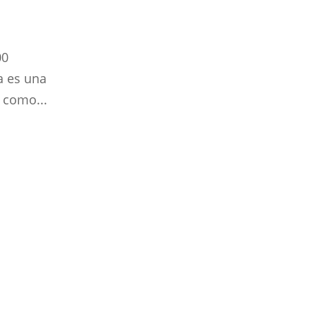
00
a es una
n como...