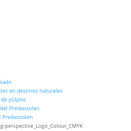
plado
ntes en destinos naturales
 de púlpito
del Preikestolen
 Preikestolen