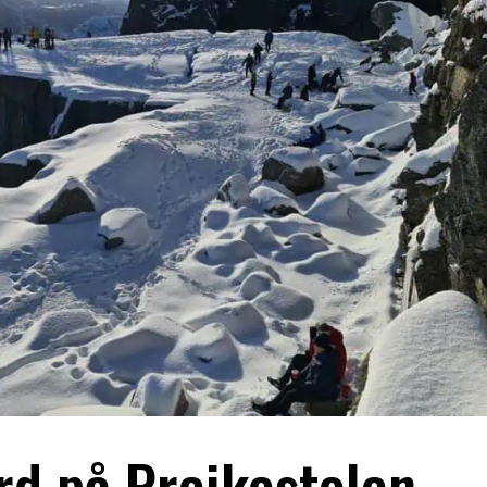
rd på Preikestolen