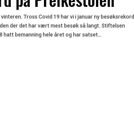
 vinteren. Tross Covid 19 har vi i januar ny besøksrekord
en der det har vært mest besøk så langt. Stiftelsen
8 hatt bemanning hele året og har satset...