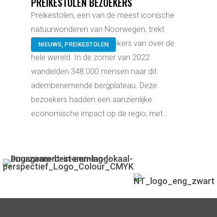
PREIKESTOLEN BEZOEKERS
Preikestolen, een van de meest iconische
natuurwonderen van Noorwegen, trekt
jaarlijks duizenden bezoekers van over de
NIEUWS
,
PREIKESTOLEN
hele wereld. In de zomer van 2022
wandelden 348.000 mensen naar dit
adembenemende bergplateau. Deze
bezoekers hadden een aanzienlijke
economische impact op de regio, met…