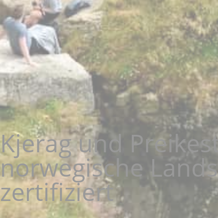
Kjerag und Preikest
norwegische Land
zertifiziert