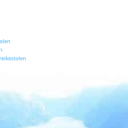
olen
n
reikestolen