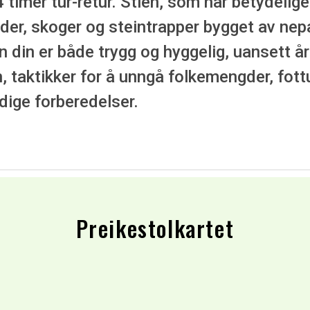
 timer tur-retur. Stien, som har betydelige
er, skoger og steintrapper bygget av nep
ren din er både trygg og hyggelig, uansett å
, taktikker for å unngå folkemengder, fott
dige forberedelser.
Preikestolkartet