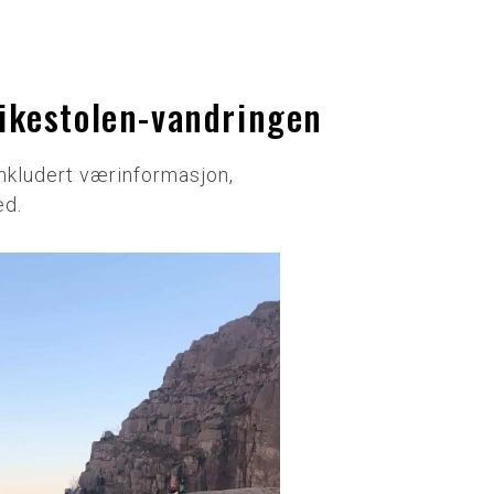
eikestolen-vandringen
 inkludert værinformasjon,
ed.