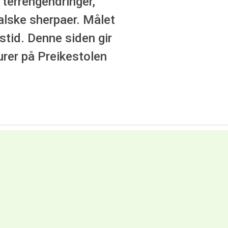
 terrengendringer,
alske sherpaer. Målet
rstid. Denne siden gir
urer på Preikestolen