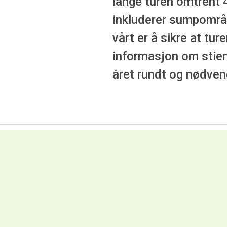
lange turen omtrent 4
inkluderer sumpområd
vårt er å sikre at tu
informasjon om stien
året rundt og nødven